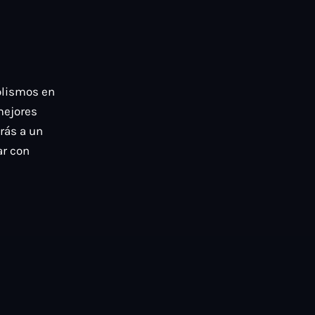
olismos en
 mejores
rás a un
ar con