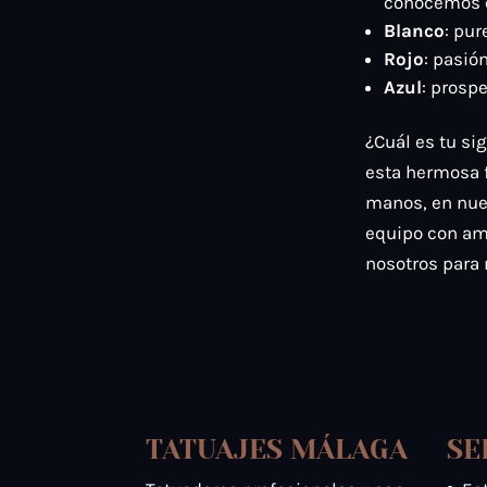
conocemos 
Blanco
: pur
Rojo
: pasió
Azul
: prospe
¿Cuál es tu si
esta hermosa fl
manos, en nu
equipo con amp
nosotros para
TATUAJES MÁLAGA
SE