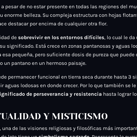
, a pesar de no estar presente en todas las regiones del m
u enorme belleza. Su compleja estructura con hojas flotant
hace destacar por encima de cualquier otra flor.
cidad de
sobrevivir en los entornos difíciles
, lo cual le d
su significado. Está crece en zonas pantanosas y aguas lod
 esa pequeña, pero suficiente dosis de pureza que puede 
 un pantano en un hermoso paisaje.
de permanecer funcional en tierra seca durante hasta 3 si
r aguas lodosas en donde crecer. Por lo que también se le
ignificado de perseverancia y resistencia
hasta lograr lo
TUALIDAD Y MISTICISMO
 una de las visiones religiosas y filosóficas más importan
r de loto tiene un
simbolismo sagrado
. Representa la purez