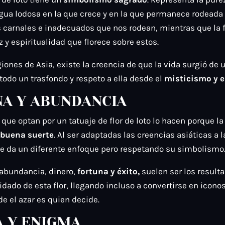
 agua lodosa en la que crece y en la que permanece rodeada
 carnales e inadecuados que nos rodean, mientras que la fl
 y espiritualidad que florece sobre estos.
ones de Asia, existe la creencia de que la vida surgió de un
 todo un trasfondo y respeto a ella desde el
misticismo y 
A Y ABUNDANCIA
que optan por un tatuaje de flor de loto lo hacen porque l
 buena suerte
. Al ser adaptadas las creencias asiáticas a l
le da un diferente enfoque pero respetando su simbolismo
 abundancia, dinero,
fortuna y éxito,
suelen ser los result
uidado de esta flor, llegando incluso a convertirse en icono
e el azar es quien decide.
A Y ENIGMA