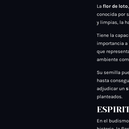
La
flor de loto
conocida por s
y limpias, la 
Tiene la capa
importancia a 
que representa
ambiente como
Su semilla pue
hasta consegui
adjudicar un
s
planteados.
ESPIRI
En el budismo,
historia, la flo