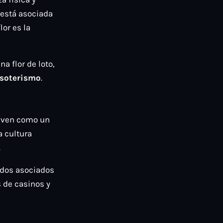
 está asociada
or es la
a flor de loto,
esoterismo
.
a ven como un
a cultura
.
ados asociados
s de casinos y